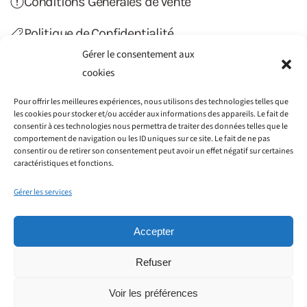
Conditions Générales de Vente
Politique de Confidentialité
Gérer le consentement aux
Politique de Cookies (UE)
cookies
Contact
Pour offrir les meilleures expériences, nous utilisons des technologies telles que
les cookies pour stocker et/ou accéder aux informations des appareils. Le fait de
consentir à ces technologies nous permettra de traiter des données telles que le
comportement de navigation ou les ID uniques sur ce site. Le fait de ne pas
consentir ou de retirer son consentement peut avoir un effet négatif sur certaines
caractéristiques et fonctions.
Gérer les services
Accepter
Refuser
©2012-2022 Haiti Transfert. Tous droits réservés.
Société GAIN CONSEILS SIRET : 797 776 051 00014 - 115
Voir les préférences