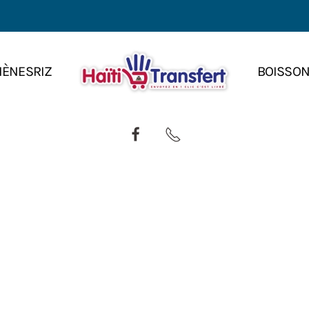
IÈNES
RIZ
BOISSO