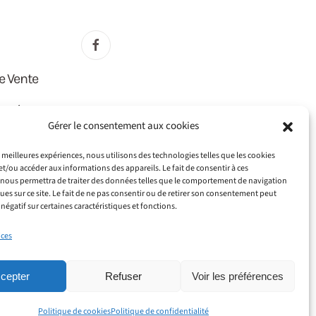
e Vente
lité
Gérer le consentement aux cookies
E)
es meilleures expériences, nous utilisons des technologies telles que les cookies
et/ou accéder aux informations des appareils. Le fait de consentir à ces
nous permettra de traiter des données telles que le comportement de navigation
ques sur ce site. Le fait de ne pas consentir ou de retirer son consentement peut
 négatif sur certaines caractéristiques et fonctions.
ices
T : 797 776 051 00014 - 115 rue Cardinet, 75017 Paris -
cepter
Refuser
Voir les préférences
.
Politique de cookies
Politique de confidentialité