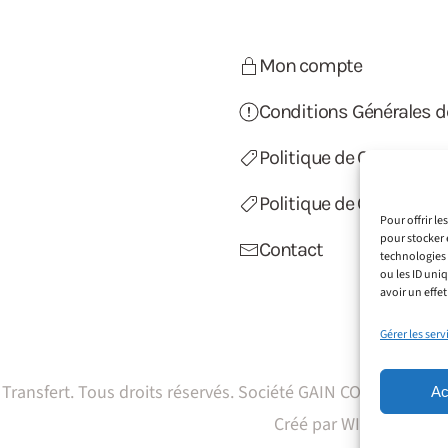
Mon compte
Conditions Générales d
Politique de Confidentia
Politique de Cookies (U
Pour offrir l
pour stocker 
Contact
technologies 
ou les ID uni
avoir un effet
Gérer les serv
Transfert. Tous droits réservés. Société GAIN CONSEILS SIRE
Ac
Créé par
WIT Créations