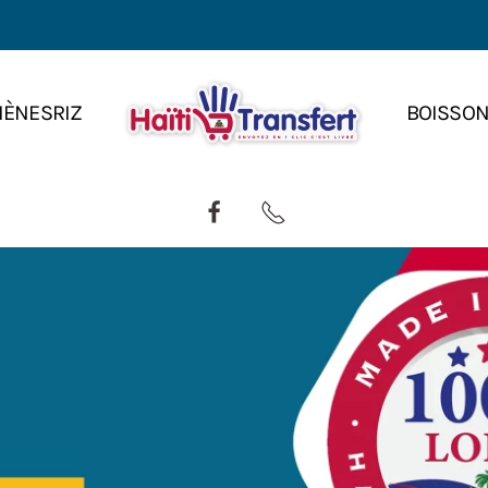
IÈNES
RIZ
BOISSO