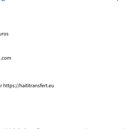
euros
l.com
https://haititransfert.eu