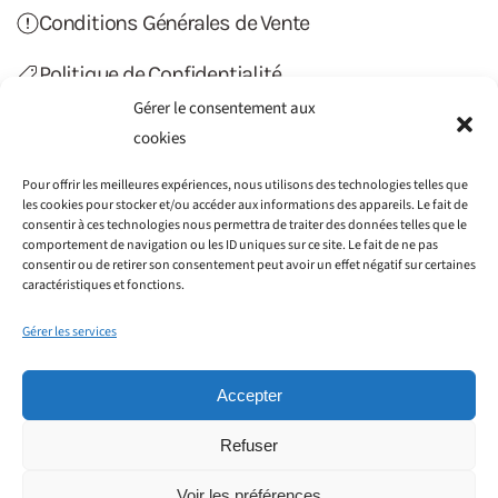
Conditions Générales de Vente
Politique de Confidentialité
Gérer le consentement aux
Politique de Cookies (UE)
cookies
Contact
Pour offrir les meilleures expériences, nous utilisons des technologies telles que
les cookies pour stocker et/ou accéder aux informations des appareils. Le fait de
consentir à ces technologies nous permettra de traiter des données telles que le
comportement de navigation ou les ID uniques sur ce site. Le fait de ne pas
consentir ou de retirer son consentement peut avoir un effet négatif sur certaines
caractéristiques et fonctions.
Gérer les services
Accepter
Refuser
©2012-2022 Haiti Transfert. Tous droits réservés.
Société GAIN CONSEILS SIRET : 797 776 051 00014 - 115
Voir les préférences