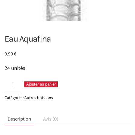
Eau Aquafina
9,90
€
24 unités
quantité
Ajouter au panier
de
Catégorie :
Autres boissons
Eau
Aquafina
Description
Avis (0)