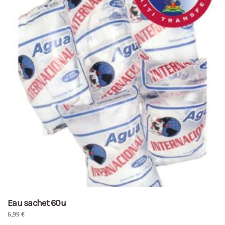
Eau sachet 60u
6,99
€