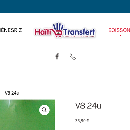
IÈNES
RIZ
BOISSO
V8 24u
V8 24u
35,90
€