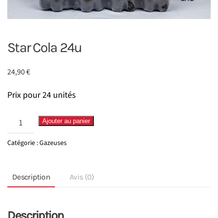
Star Cola 24u
24,90
€
Prix pour 24 unités
quantité
Ajouter au panier
de
Catégorie :
Gazeuses
Star
Cola
Description
Avis (0)
24u
Description