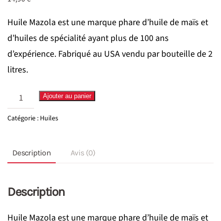
Huile Mazola est une marque phare d’huile de maïs et
d’huiles de spécialité ayant plus de 100 ans
d’expérience. Fabriqué au USA vendu par bouteille de 2
litres.
quantité
Ajouter au panier
de
Catégorie :
Huiles
Huile
Mazola
Description
Avis (0)
2L
Description
Huile Mazola est une marque phare d’huile de maïs et