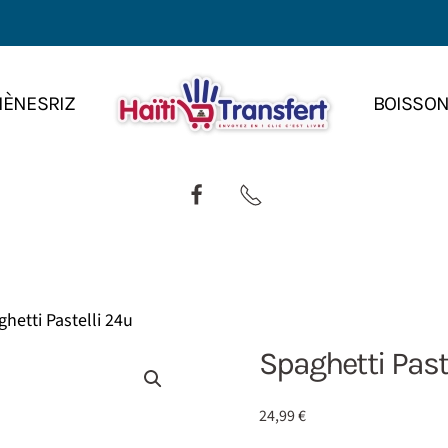
IÈNES
RIZ
BOISSO
hetti Pastelli 24u
Spaghetti Past
24,99
€