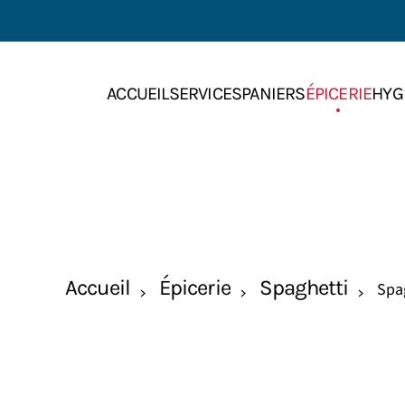
Skip to main content
ACCUEIL
SERVICES
PANIERS
ÉPICERIE
HYG
Accueil
Épicerie
Spaghetti
Spag