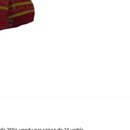
 de 250g, vendu par caisse de 24 unités.