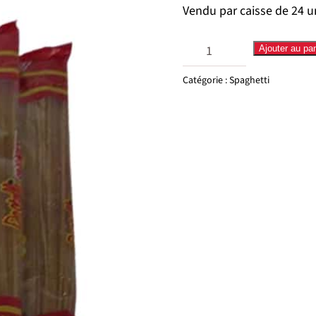
Vendu par caisse de 24 u
quantité
Ajouter au pan
de
Catégorie :
Spaghetti
Spaghetti
Pastelli
24u