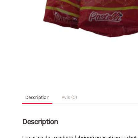
Description
Avis (0)
Description
La caisse de spaghetti fabriqué en Haïti en sachet