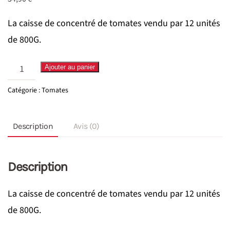
La caisse de concentré de tomates vendu par 12 unités
de 800G.
quantité
Ajouter au panier
de
Catégorie :
Tomates
Tomate
Concentré
Description
Avis (0)
Description
La caisse de concentré de tomates vendu par 12 unités
de 800G.