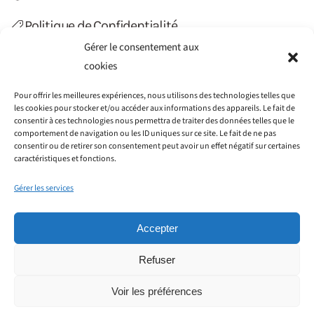
Politique de Confidentialité
Gérer le consentement aux
Politique de Cookies (UE)
cookies
Contact
Pour offrir les meilleures expériences, nous utilisons des technologies telles que
les cookies pour stocker et/ou accéder aux informations des appareils. Le fait de
consentir à ces technologies nous permettra de traiter des données telles que le
comportement de navigation ou les ID uniques sur ce site. Le fait de ne pas
consentir ou de retirer son consentement peut avoir un effet négatif sur certaines
caractéristiques et fonctions.
Gérer les services
Accepter
Refuser
©2012-2022 Haiti Transfert. Tous droits réservés.
Société GAIN CONSEILS SIRET : 797 776 051 00014 - 115
Voir les préférences
rue Cardinet, 75017 Paris - Créé par
WIT Créations
.