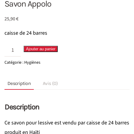
Savon Appolo
25,90
€
caisse de 24 barres
quantité
Ajouter au panier
de
Catégorie :
Hygiènes
Savon
Appolo
Description
Avis (0)
Description
Ce savon pour lessive est vendu par caisse de 24 barres
produit en Haïti