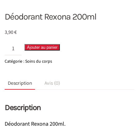
Déodorant Rexona 200ml
3,90
€
quantité
Ajouter au panier
de
Catégorie :
Soins du corps
Déodorant
Rexona
Description
Avis (0)
200ml
Description
Déodorant Rexona 200ml.