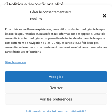
Politique de Confidentialité
Gérer le consentement aux
Politique de Cookies (UE)
cookies
Contact
Pour offrir les meilleures expériences, nous utilisons des technologies telles que
les cookies pour stocker et/ou accéder aux informations des appareils. Le fait de
consentir à ces technologies nous permettra de traiter des données telles que le
comportement de navigation ou les ID uniques sur ce site. Le fait de ne pas
consentir ou de retirer son consentement peut avoir un effet négatif sur certaines
caractéristiques et fonctions.
Gérer les services
Accepter
Refuser
©2012-2022 Haiti Transfert. Tous droits réservés.
Société GAIN CONSEILS SIRET : 797 776 051 00014 - 115
Voir les préférences
rue Cardinet, 75017 Paris - Créé par
WIT Créations
.
Politique de cookies
Politique de confidentialité