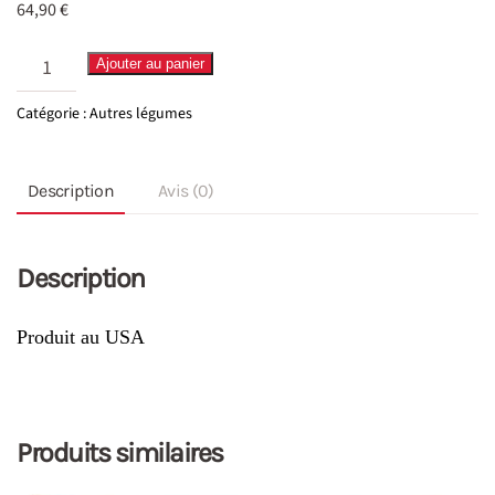
64,90
€
quantité
Ajouter au panier
de
Catégorie :
Autres légumes
Maïs
Alberto
Description
Avis (0)
25kg
Description
Produit au USA
Produits similaires