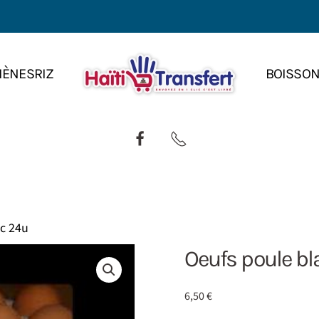
IÈNES
RIZ
BOISSO
c 24u
Oeufs poule b
6,50
€