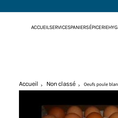
Skip to main content
ACCUEIL
SERVICES
PANIERS
ÉPICERIE
HYG
Accueil
Non classé
Oeufs poule blan