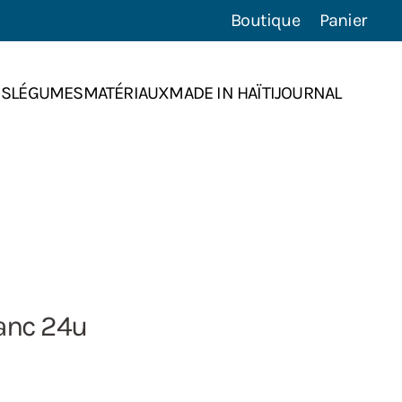
Boutique
Panier
NS
LÉGUMES
MATÉRIAUX
MADE IN HAÏTI
JOURNAL
lanc 24u