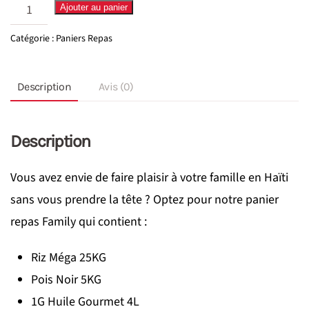
quantité
Ajouter au panier
de
Catégorie :
Paniers Repas
Panier
FAMILY
Description
Avis (0)
Description
Vous avez envie de faire plaisir à votre famille en Haïti
sans vous prendre la tête ? Optez pour notre panier
repas Family qui contient :
Riz Méga 25KG
Pois Noir 5KG
1G Huile Gourmet 4L