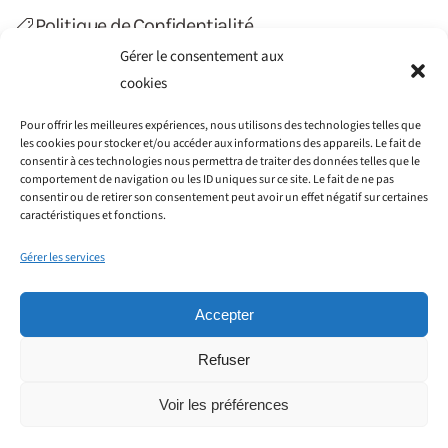
Politique de Confidentialité
Gérer le consentement aux
Politique de Cookies (UE)
cookies
Contact
Pour offrir les meilleures expériences, nous utilisons des technologies telles que
les cookies pour stocker et/ou accéder aux informations des appareils. Le fait de
consentir à ces technologies nous permettra de traiter des données telles que le
comportement de navigation ou les ID uniques sur ce site. Le fait de ne pas
consentir ou de retirer son consentement peut avoir un effet négatif sur certaines
caractéristiques et fonctions.
Gérer les services
Accepter
Refuser
©2012-2022 Haiti Transfert. Tous droits réservés.
Société GAIN CONSEILS SIRET : 797 776 051 00014 - 115
Voir les préférences
rue Cardinet, 75017 Paris - Créé par
WIT Créations
.