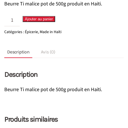
Beurre Ti malice pot de 500g produit en Haiti.
quantité
Ajouter au panier
de
Catégories :
Épicerie
,
Made in Haïti
Beurre
Ti
Description
Avis (0)
malice
500g
Description
Beurre Ti malice pot de 500g produit en Haiti.
Produits similaires