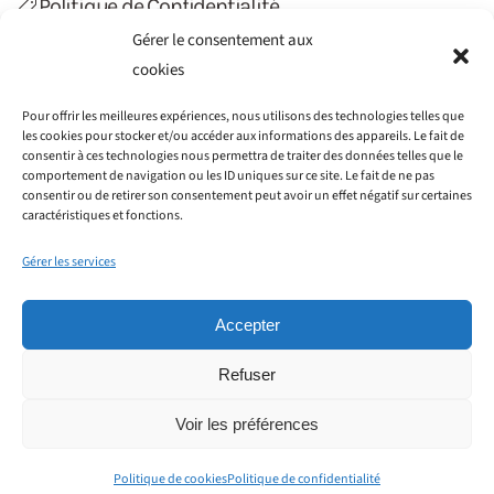
Politique de Confidentialité
Gérer le consentement aux
Politique de Cookies (UE)
cookies
Contact
Pour offrir les meilleures expériences, nous utilisons des technologies telles que
les cookies pour stocker et/ou accéder aux informations des appareils. Le fait de
consentir à ces technologies nous permettra de traiter des données telles que le
comportement de navigation ou les ID uniques sur ce site. Le fait de ne pas
consentir ou de retirer son consentement peut avoir un effet négatif sur certaines
caractéristiques et fonctions.
Gérer les services
Accepter
Refuser
©2012-2022 Haiti Transfert. Tous droits réservés.
Société GAIN CONSEILS SIRET : 797 776 051 00014 - 115
Voir les préférences
rue Cardinet, 75017 Paris - Créé par
WIT Créations
.
Politique de cookies
Politique de confidentialité