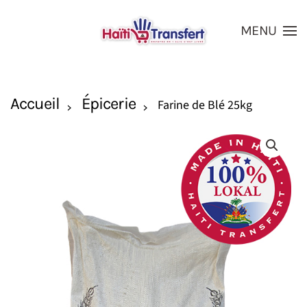
MENU
Skip to main content
Accueil
Épicerie
Farine de Blé 25kg