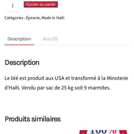
quantité
Ajouter au panier
de
Catégories :
Épicerie
,
Made in Haïti
Farine
de
Description
Avis (0)
Blé
25kg
Description
Le blé est produit aux USA et transformé à la Minoterie
d’Haïti. Vendu par sac de 25 kg soit 9 marmites.
Produits similaires