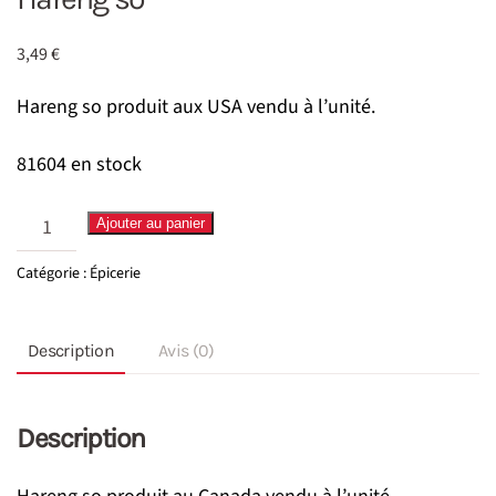
3,49
€
Hareng so produit aux USA vendu à l’unité.
81604 en stock
quantité
Ajouter au panier
de
Catégorie :
Épicerie
Hareng
so
Description
Avis (0)
Description