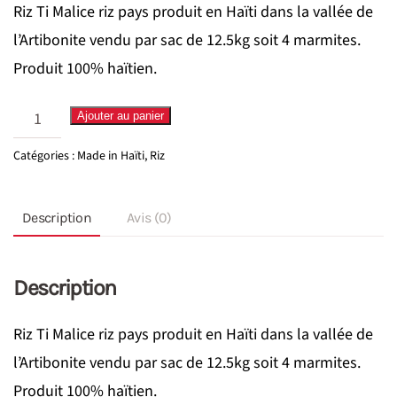
Riz Ti Malice riz pays produit en Haïti dans la vallée de
l’Artibonite vendu par sac de 12.5kg soit 4 marmites.
Produit 100% haïtien.
quantité
Ajouter au panier
de
Catégories :
Made in Haïti
,
Riz
Riz
Timalice
Description
Avis (0)
12.5kg
Description
Riz Ti Malice riz pays produit en Haïti dans la vallée de
l’Artibonite vendu par sac de 12.5kg soit 4 marmites.
Produit 100% haïtien.