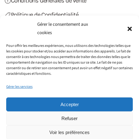
Conditions Générales de Vente
Politique de Confidentialité
Gérer le consentement aux
Politique de Cookies (UE)
cookies
Contact
Pour offrir les meilleures expériences, nous utilisons des technologies telles que
les cookies pour stocker et/ou accéder aux informations des appareils. Le fait de
consentir à ces technologies nous permettra de traiter des données telles que le
comportement de navigation ou les ID uniques sur ce site. Le fait de ne pas
consentir ou de retirer son consentement peut avoir un effet négatif sur certaines
caractéristiques et fonctions.
Gérer les services
Accepter
Refuser
©2012-2022 Haiti Transfert. Tous droits réservés.
Société GAIN CONSEILS SIRET : 797 776 051 00014 - 115
Voir les préférences