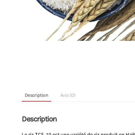
Description
Avis (0)
Description
Le riz TCS-10 est une variété de riz produit en Haï