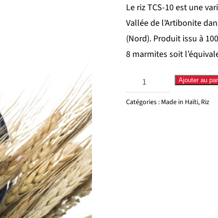
Le riz TCS-10 est une var
Vallée de l’Artibonite da
(Nord). Produit issu à 10
8 marmites soit l’équival
quantité
Ajouter au pan
de
Catégories :
Made in Haïti
,
Riz
Riz
Haïti
8Ma