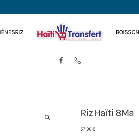
IÈNES
RIZ
BOISSO
Riz Haïti 8Ma
57,90
€