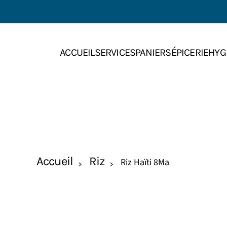
Skip to main content
ACCUEIL
SERVICES
PANIERS
ÉPICERIE
HYG
Accueil
Riz
Riz Haïti 8Ma