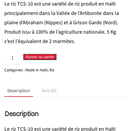
Le riz TCS-10 est une variété de riz produit en Haïti
principalement dans la Vallée de l’Artibonite dans la
plaine d’Abraham (Nippes) et à Grison Garde (Nord).
Produit issu à 100% de l’agriculture nationale. 5 Kg
c’est l’équivalent de 2 marmites.
quantité
Ajouter au panier
de
Catégories :
Made in Haïti
,
Riz
Riz
Haïti
Description
Avis (0)
2Ma
Description
Le riz TCS-10 est une variété de riz produit en Haïti