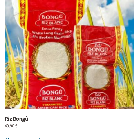
Riz Bongù
49,90
€