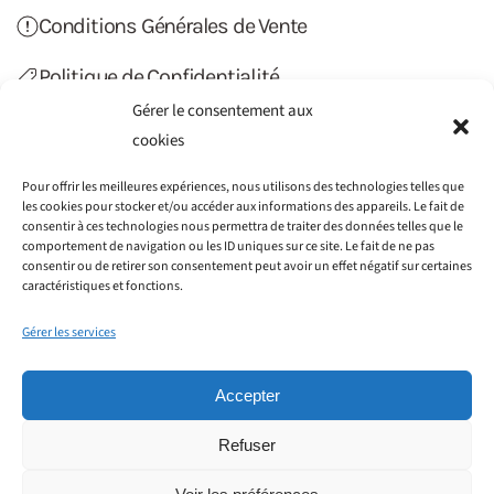
Conditions Générales de Vente
Politique de Confidentialité
Gérer le consentement aux
Politique de Cookies (UE)
cookies
Contact
Pour offrir les meilleures expériences, nous utilisons des technologies telles que
les cookies pour stocker et/ou accéder aux informations des appareils. Le fait de
consentir à ces technologies nous permettra de traiter des données telles que le
comportement de navigation ou les ID uniques sur ce site. Le fait de ne pas
consentir ou de retirer son consentement peut avoir un effet négatif sur certaines
caractéristiques et fonctions.
Gérer les services
Accepter
Refuser
©2012-2022 Haiti Transfert. Tous droits réservés.
Société GAIN CONSEILS SIRET : 797 776 051 00014 - 115