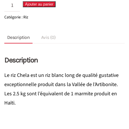
quantité
Ajouter au panier
de
Catégorie :
Riz
Riz
Shela
Description
Avis (0)
1Ma
Description
Le riz Chela est un riz blanc long de qualité gustative
exceptionnelle produit dans la Vallée de l’Artibonite.
Les 2.5 kg sont l’équivalent de 1 marmite produit en
Haïti.