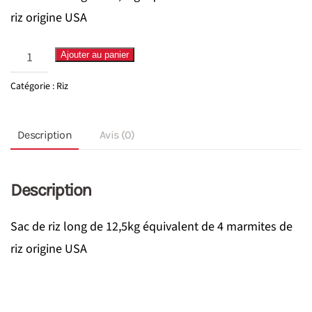
riz origine USA
quantité
Ajouter au panier
de
Catégorie :
Riz
Riz
Long
Description
Avis (0)
12.5
KG
Description
Sac de riz long de 12,5kg équivalent de 4 marmites de
riz origine USA