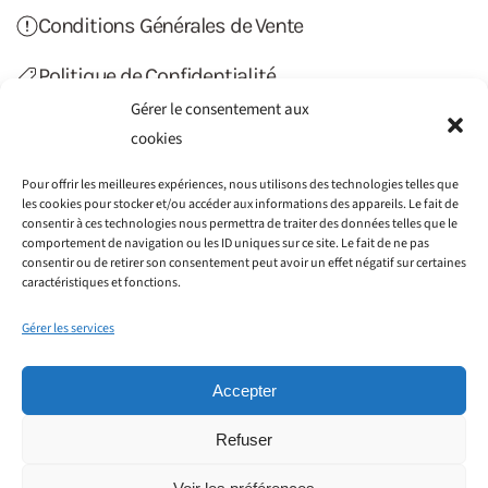
Conditions Générales de Vente
Politique de Confidentialité
Gérer le consentement aux
Politique de Cookies (UE)
cookies
Contact
Pour offrir les meilleures expériences, nous utilisons des technologies telles que
les cookies pour stocker et/ou accéder aux informations des appareils. Le fait de
consentir à ces technologies nous permettra de traiter des données telles que le
comportement de navigation ou les ID uniques sur ce site. Le fait de ne pas
consentir ou de retirer son consentement peut avoir un effet négatif sur certaines
caractéristiques et fonctions.
Gérer les services
Accepter
Refuser
©2012-2022 Haiti Transfert. Tous droits réservés.
Société GAIN CONSEILS SIRET : 797 776 051 00014 - 115